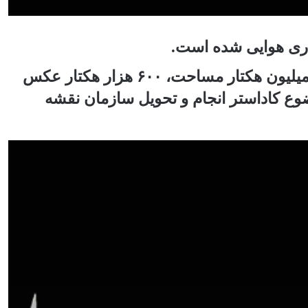
استاندار زنجان گفت: در استان زنجان از یک میلیون هکتار مساحت، ۶۰۰ هزار هکتار عکس
ار هکتار هم موضوع کاداستر انجام و تحویل سازمان نقشه