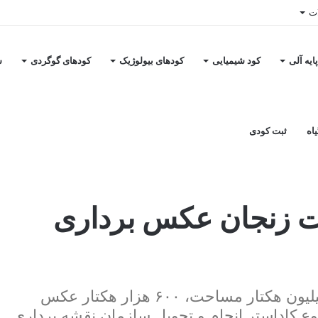
ات
ایه آلی
کود شیمیایی
کودهای بیولوژیک
کودهای گوگردی
س
اه
ثبت کودی
احت زنجان عکس برداری
استاندار زنجان گفت: در استان زنجان از یک میلیون هکتار مساحت، ۶۰۰ هزار هکتار عکس
ار هکتار هم موضوع کاداستر انجام و تحویل سازمان نقشه برداری