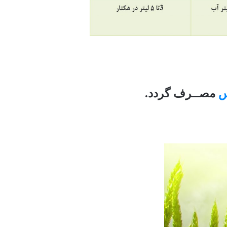
س
مصــرف گردد.