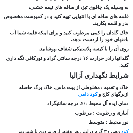
به وسیله یک چاقوی تیز، از ساقه های نیمه خشبی،
قلمه های ساقه ای با انتهایی تهیه کنید و در کمپوست مخصوص
بذر و قلمه بکارید.
خاک گلدان را کمی مرطوب کنید و برای اینکه قلمه شما آب
بافتهای خود را ازدست ندهد،
روی آن را با کیسه پلاستیکی شفاف بپوشانید.
گلدانها رادر حرارت ۱۶ درجه سانتی گراد و نورکافی نگه داری
کنید.
شرایط نگهداری آزالیا
خاک و تغذیه : مخلوطی از پیت ماس، خاک برگ حاصله
ازبرگهای کاج و
کود دامی
دمای ایده آل محیط : 20 درجه سانتیگراد
آبیاری و رطوبت : مرطوب
نور محیط : متوسط
کود
دهی : ۳ گرم درلیتر، هر هفته، ازفروردین تا شهریور