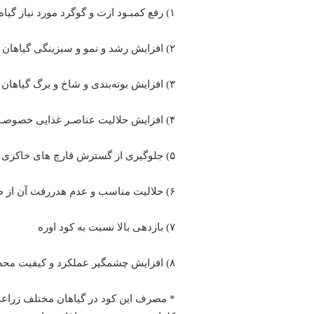
۱) رفع کمبـود ازت و گوگرد مورد نیاز گیاه و افزایش عملکرد در واحد سطح
۲) افزایش رشد و نمو و سبزینگی گیاهان
۳) افزایش بوته‌بندی و شاخ و برگ گیاهان
۴) افزایش حلالیت عناصـر غذایی خصوصـا فسفر، آهن ، روی ، منگنز و مس
۵) جلوگیری از گسترش قارچ های خاکزی و بیماری‌ها به علت داشتن گوگرد
۶) حلالیت مناسب و عدم هدررفت آن از طریق تصعید و آبشویی
۷) بازدهی بالا نسبت به کود اوره
۸) افزایش چشمگیر عملکرد و کیفیت محصول
* مصرف این کود در گیاهان مختلف زراعی م