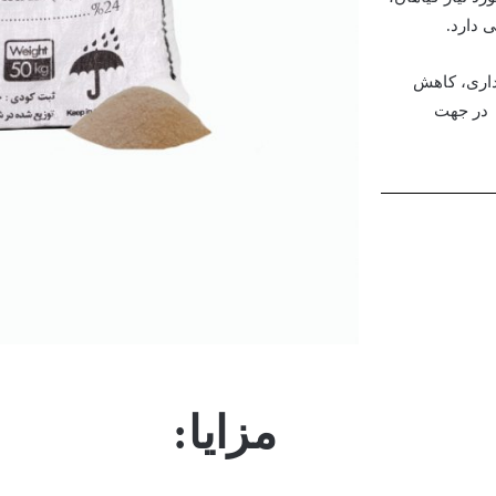
داری، کاهش
 در جهت
مزایا: