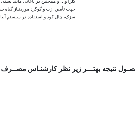
کلزا و… و همچنین در باغاتی مانند پسته
جهت تأمین ازت و گوگرد موردنیاز گیاه ب
سَرَک، چال کود و استفاده در سیستم آبیار
صـول نتیجه بهتـــر زیر نظر کارشنـاس مصــرف 