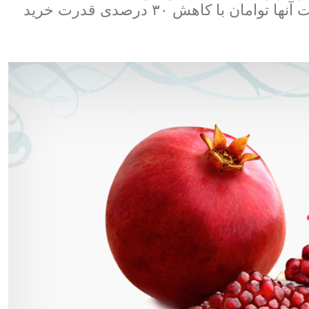
صادرات برخی از اقلام میوه علل افزایش قیمت آنها توامان با کاهش ۳۰ درصدی قدرت خرید