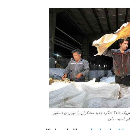
تن نهاده دامی متروکه شد؟ شگرد جدید محتکران با دور زدن دستور
ی امنیت ملی