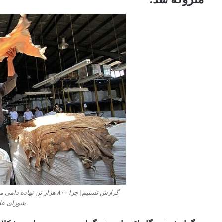
گزارش تسنیم| چرا ۸۰۰ هزار 
شورای عال