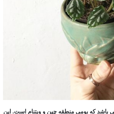
ه آ ‏یا پیلئا از خانواده اورتیکاسه یا گزنه ها ‏‎می باشد که بومی منطقه چین و ویتنام است. این