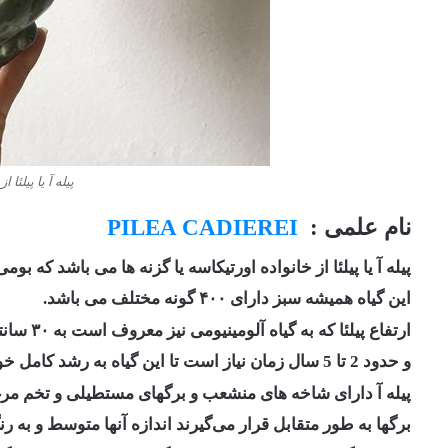
پیله آ ‏یا پیلئا
نام علمی‎ ‎‏: ‏
‎
PILEA CADIEREI
این گیاه همیشه سبز دارای ۴۰۰ گونه ‏مختلف می باشد.‏
ارتفاع پیلئا که به گیاه ‏آلومینیومی نیز معروف است به ۳۰ سانتیمتر می‌رسد و 8 سانتی متر گستردگی دارد
و حدود 2 تا 5 سال زمان ‏نیاز است تا این گیاه به رشد ‏کامل خود برسد‎.
پیله آ دارای شاخه های منشعب و برگهای مستطیلی و تخم مرغی به طول ۸ 
برگها به طور متقابل قرار می‌گیرند ‏اندازه آنها متوسط و ب