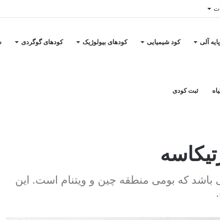
ات
ایه آلی
کود شیمیایی
کودهای بیولوژیک
کودهای گوگردی
س
اه
ثبت کودی
ورتیکاسه
آ یا پیلئا از خانواده اورتیکاسه یا گزنه ها ‏‎می باشد که بومی منطقه چین و ویتنام است. این