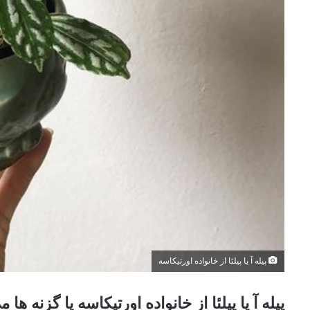
پیله آ ‏یا پیلئا از خانواده اورتیکاسه
پیل