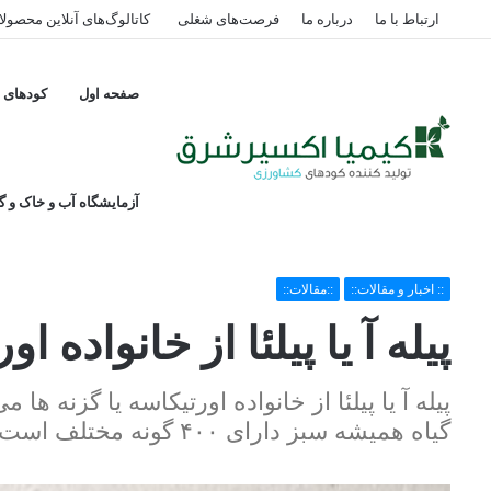
ارتباط با ما
درباره ما
فرصت‌های شغلی
کاتالوگ‌های آنلاین محصول
صفحه اول
کودهای پ
آزمایشگاه آب و خاک و گی
خانه
/
:: اخبار و مقالات::
/
پیله آ ‏یا پیلئا از خانواده اورتیکاسه
:: اخبار و مقالات::
::مقالات::
پیله آ ‏یا پیلئا از خانواده ا
پیله 
گیاه همیشه سبز دارای ۴۰۰ گونه ‏مختلف است‏.