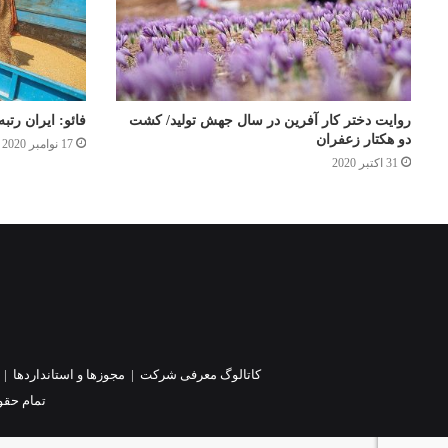
روایت دختر کار آفرین در سال جهش تولید/ کشت
فائو: ایران رتبه ۹ دنیا در ذخیره سازی غلات 
دو هکتار زعفران
17 نوامبر 2020
31 اکتبر 2020
کاتالوگ معرفی شرکت
|
مجوزها و استانداردها
|
تمام حقو