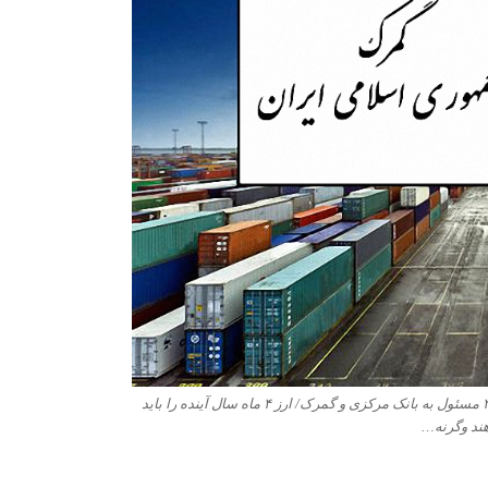
گزارش تسنیم|وضعیت ذخایر جو بحرانی شده؟/ هشدار ۲ مسئول به بانک مرکزی و گمرک/ ارز ۴ ماه سال آینده را باید
هند وگرنه…