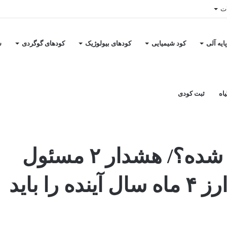
ات
ایه آلی
کود شیمیایی
کودهای بیولوژیک
کودهای گوگردی
س
اه
ثبت کودی
وضعیت ذخایر جو بحرانی شده؟/ هشدار ۲ مسئول
به بانک مرکزی و گمرک/ ارز ۴ ماه سال آینده را باید