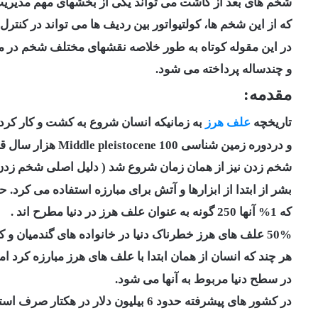
شخم های بعد از کاشت می تواند یکی از بخشهای مهم مدیری
که از این شخم ها، کولتیواتور بین ردیف ها می تواند در کنتر
در این مقوله کوتاه به طور خلاصه نقشهای مختلف شخم در م
و چندساله پرداخته می شود.
مقدمه:
تاریخچه
علف هرز
به زمانیکه انسان شروع به کشت و کار کرد
و دردوره زمین شناسی Middle pleistocene 100 هزار سال قبل بر می گردد.
شخم زدن نیز از همان زمان شروع شد ( دلیل اصلی شخم زدن
بشر از ابتدا از ابزارها و آتش برای مبارزه استفاده می کرد. حدود 250000 گونه گیاهی شناسا
که 1% آنها 250 گونه به عنوان علف هرز در دنیا مطرح اند .
50% علف های هرز خطرناک دنیا در خانواده های گندمیان و کاسنی وجود دارد .
هر چند که انسان از همان ابتدا با علف های هرز مبارزه کرد اما همچنان 10% 
در سطح دنیا مربوط به آنها می شود.
در کشور های پیشرفته حدود 6 بیلیون دلار در هکتار صرف استفاده از علف کش ها،