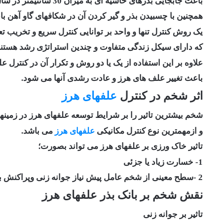
باعث جابجایی بذرهای حاشیه ای به میزان 30 سانتیمتر در سال به داخل باغ شد.
همچنین با چسبیدن بذر و گیر کردن آن در شکافهای گاو آهن باع
یک روش کنترل تنها و واحد بر توانایی کنترل سریع و تخریب تع
که دارای سیکل زندگی متفاوت و چندین استراتژی رشد هستند،
علاوه بر این استفاده از یک یا دو روش و تکرار آن در کنترل 
باعث تغییر علف های هرز و عادت رشدی آنها می شود.
اثر شخم در کنترل
علفهای هرز
شخم بیشترین تاثیر را بر شرایط توسعه علفهای هرز در زمینها
و ازمهمترین نوع کنترل مکانیکی
علفهای هرز
می باشد.
تاثیر خاک ورزی بر علفهای هرز می تواند بصورت؛
1- خسارت زیاد یا جزئی
2 -سطح معینی از شخم عامل پیش نیاز جوانه زنی وپراکنش بسیاری از گونه هاست .
نقش شخم بر بانک بذر علفهای هرز
تاثیر بر جوانه زنی