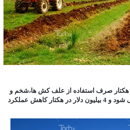
 حدود 6 بیلیون دلار در هکتار صرف استفاده از علف کش ها،شخم و
عملیات زراعی برای کنترل علف های هرز می شود و 4 بیلیون دلار در هکتار کاهش عملکرد