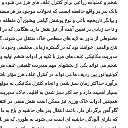
شخم و عملیات زراعی برای کنترل علف های هرز می شود و 4 بیلیون دلار در هکتار کاهش عملکرد داریم.
بانک بذر در واقع حافظه ایست که تحولات موجود در هر منطق
و بیانگر تاریخچه باغی و نوع پوشش گیاهی پیشین آن منطقه م
و تا حد زیادی در تعیین آینده آن نیز نقش دارد. هنگامی که در 
مخلوطی از بذور به لایه های سطحی خاک منتقل می شوند. گ
نتاج والدینی خواهند بود که در گستره زمانی مختلفی وجود داش
مدیریت مکانیکی علف های هرز با تکیه بر ادوات شخم اولیه و ثان
شخم می تواند یکی از یخشهای مهم مدیریت تلفیقی علف هرز 
کولتیواتور بین ردیف ها می تواند در کنترل علف هرز مؤثر باش
برآورد حداکثر زمان سبز شدن و انجام کنترل مکانیکی به موق
بسیار اهمیت دارد و حداکثر سبز شدن به اقلیم، خاک، مدیریت 
همچنین ادوات خاک ورزی نیز ممکن است نقش منفی در انتقال 
گاو آهن برگردان دار، باعث انتقال بذر های حاشیه ی باغ به دا
که دارای آلودگی حاشیه ای است می شود. به طوری که هر بار