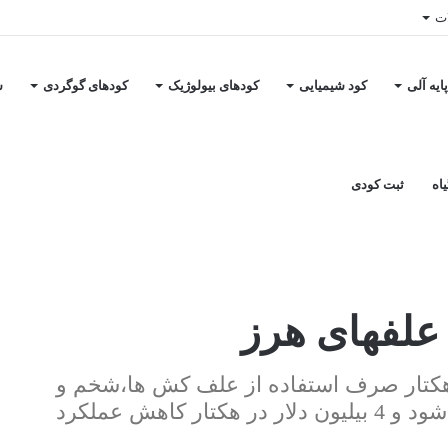
ات
ایه آلی
کود شیمیایی
کودهای بیولوژیک
کودهای گوگردی
س
اه
ثبت کودی
علفهای هرز
دود 6 بیلیون دلار در هکتار صرف استفاده از علف کش ها،شخم و
عملیات زراعی برای کنترل علف های هرز می شود و 4 بیلیون دلار در هکتار کاهش عملکرد