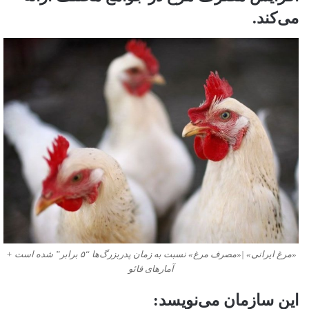
می‌کند.
«مرغ ایرانی» |«مصرف مرغ» نسبت به زمان پدربزرگ‌ها “۵ برابر” شده است +
آمارهای فائو
این سازمان می‌نویسد: