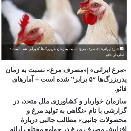
«مرغ ایرانی» |«مصرف مرغ» نسبت به زمان پدربزرگ‌ها "۵ برابر" شده است +
آمارهای فائو
«مرغ ایرانی» |«مصرف مرغ» نسبت به زمان
پدربزرگ‌ها “۵ برابر” شده است + آمارهای
فائو.
سازمان خواربار و کشاورزی ملل متحد، در
گزارشی با نام «نگاهی به تولید مرغ و
محصولات جانبی» مطالب جالبی دربارۀ
افزایش مصرف مرغ در جوامع مختلف ارائه