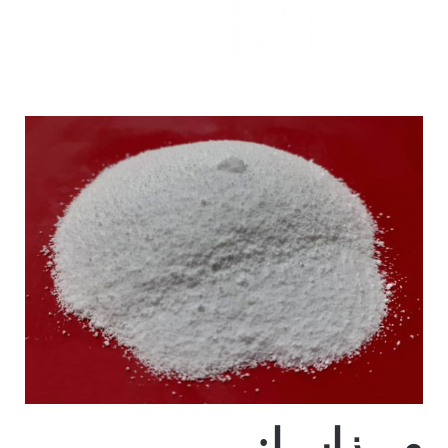
مـــزایـــا: