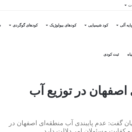
ات
ایه آلی
کود شیمیایی
کودهای بیولوژیک
کودهای گوگردی
س
اه
ثبت کودی
اورزی تابستانه
 اصفهان در توزیع آب
 گفت: عدم پایبندی آب منطقه‌ای اصفهان در
 کفایت مسئولان امر دلالت دارد.