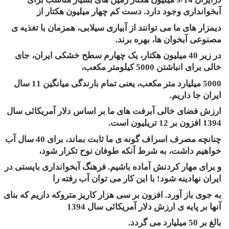
آبخوانداری وجود دارد. دست کم چهار میلیون هکتار از
دیمزار های ما می توانند از آبیاری سیلابی، همزمان با تغذیه ی
مصنوعی آبخوان ها، بهره برند.
در زیر 40 میلیون هکتار، یک چهارم سطح خشکی ایران، جای
خالی برای انباشتن 5000 کیلومتر مکعب،
5000 میلیارد متر مکعب، یعنی تمام بارندگی میانگین 11 سال
ایران جا داریم.
ارزش فضای خالی آبرفت های ما بر اساس دلار آمریکائی سال
1394 افزون بر 12 تریلیون است.
چنانچه مصرف اسراف گونه ی ما ثابت بماند، برای 40 سال آب
خواهیم داشت، به شرط آنکه طوفان نوح تکرار شود،
و برای مهار کردنش آماده باشیم. فرهنگ آبخوانداری بایستی در
ایران نهادینه شود! با این کار می توان آب رفته را
به جوی باز آورد. افزون بر سی هزار کاریز متروکه داریم که بنای
آنها بر پایه ی ارزش دلار آمریکائی سال 1394
بالغ بر 50 میلیارد می گردد.