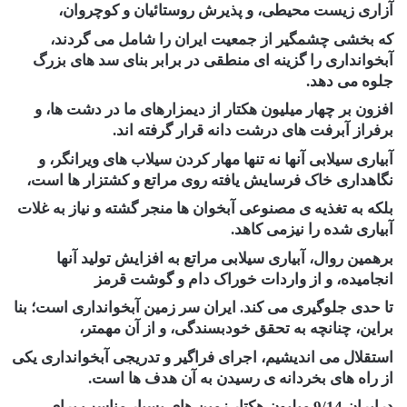
آزاری زیست محیطی، و پذیرش روستائیان و کوچروان،
که بخشی چشمگیر از جمعیت ایران را شامل می گردند،
آبخوانداری را گزینه ای منطقی در برابر بنای سد های بزرگ
جلوه می دهد.
افزون بر چهار میلیون هکتار از دیمزارهای ما در دشت ها، و
برفراز آبرفت های درشت دانه قرار گرفته اند.
آبیاری سیلابی آنها نه تنها مهار کردن سیلاب های ویرانگر، و
نگاهداری خاک فرسایش یافته روی مراتع و کشتزار ها است،
بلکه به تغذیه ی مصنوعی آبخوان ها منجر گشته و نیاز به غلات
آبیاری شده را نیزمی کاهد.
برهمین روال، آبیاری سیلابی مراتع به افزایش تولید آنها
انجامیده، و از واردات خوراک دام و گوشت قرمز
تا حدی جلوگیری می کند. ایران سر زمین آبخوانداری است؛ بنا
براین، چنانچه به تحقق خودبسندگی، و از آن مهمتر،
استقلال می اندیشیم، اجرای فراگیر و تدریجی آبخوانداری یکی
از راه های بخردانه ی رسیدن به آن هدف ها است.
درایران 9/14 میلیون هکتار زمین های بسیار مناسب برای