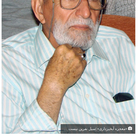
«معجزه آبخیزداری» |سیل نفرین نیست ....