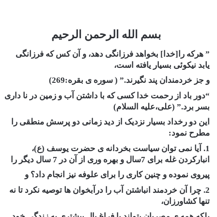
بسم الله الرحمن الرحیم
” هرکه را[خدا] بخواهد فرزانگی دهد، و آن کس که فرزانگی
یابد نیکوئی بسیار یافته است،
و جز خردمندان پند نگیرند.” ( سوره ی بقره:269)
“دور باد از رحمت خدا کسی که با داشتن آب و زمین در نا داری
بسر برد.” (علی،علیه السلام)
این دو رخداد بسیار نزدیک از دید زمانی دو پرسش منطقی را
مطرح نمود:
1. آیا نمی توان سیاست بخردانه ی حضرت یوسف (ع)،
انبارکردن غله برای 7سال و بهره وری از آن در 7 سال دیگر را
پیروی نموده و چنین کاری را برای علوفه نیز انجام داد؟ و
2. چرا آن خردمند انباشتن آب را درآبخوان ها توصیه نکرد تا نه
تنها کشاورزان،
بلکه همه ی مصریان بتواند با فراغ بال بیشتری به زندگی خود