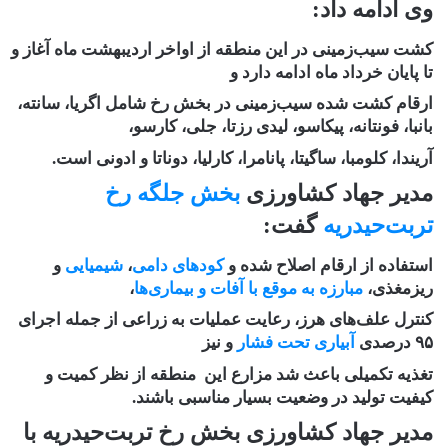
وی ادامه داد:
کشت سیب‌زمینی در این منطقه از اواخر اردیبهشت ماه آغاز و
تا پایان خرداد ماه ادامه دارد و
ارقام کشت شده سیب‌زمینی در بخش رخ شامل اگریا، سانته،
بانبا، فونتانه، پیکاسو، لیدی رزتا، جلی، کارسو،
آریندا، کلومبا، ساگیتا، پانامرا، کارلیا، دوناتا و ادونی است.
مدیر جهاد کشاورزی
بخش جلگه رخ
تربت‌حیدریه
گفت:
استفاده از ارقام اصلاح شده و
کودهای دامی
،
شیمیایی
و
ریزمغذی،
مبارزه به موقع با آفات و بیماری‌ها
،
کنترل علف‌های هرز، رعایت عملیات به زراعی از جمله اجرای
۹۵ درصدی
آبیاری تحت فشار
و نیز
تغذیه تکمیلی باعث شد مزارع این منطقه از نظر کمیت و
کیفیت تولید در وضعیت بسیار مناسبی باشند.
مدیر جهاد کشاورزی بخش رخ تربت‌حیدریه با