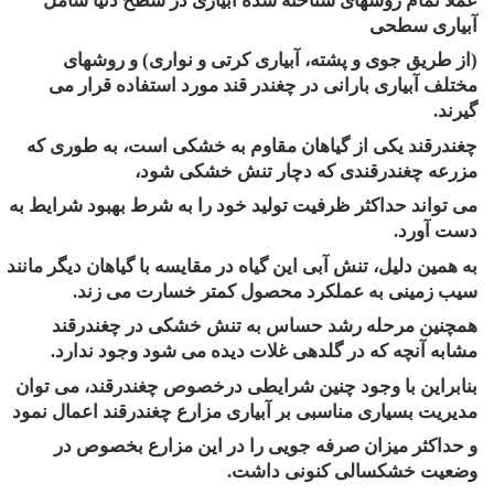
عملاً تمام روشهای شناخته شده آبیاری در سطح دنیا شامل
آبیاری سطحی
(از طریق جوی و پشته، آبیاری کرتی و نواری) و روشهای
مختلف آبیاری بارانی در چغندر قند مورد استفاده قرار می
گیرند.
چغندرقند یکی از گیاهان مقاوم به خشکی است، به طوری که
مزرعه چغندرقندی که دچار تنش خشکی شود،
می تواند حداکثر ظرفیت تولید خود را به شرط بهبود شرایط به
دست آورد.
به همین دلیل، تنش آبی این گیاه در مقایسه با گیاهان دیگر مانند
سیب زمینی به عملکرد محصول کمتر خسارت می زند.
همچنین مرحله رشد حساس به تنش خشکی در چغندرقند
مشابه آنچه که در گلدهی غلات دیده می شود وجود ندارد.
بنابراین با وجود چنین شرایطی درخصوص چغندرقند، می توان
مدیریت بسیاری مناسبی بر آبیاری مزارع چغندرقند اعمال نمود
و حداکثر میزان صرفه جویی را در این مزارع بخصوص در
وضعیت خشکسالی کنونی داشت.