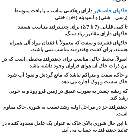
خاکهای حاصلخیز
دارای زهکشی مناسب، با بافت متوسط
(رسی – شنی) و اسیدیته (pH ) خنثی
تا کمی قلیایی (7 تا 2/7) برای چغنـدرقند منـاسب هستند.
خاکهای دارای مقادیر زیاد سنگ،
خاکهای فشرده و سفت که معمولاً با فقدان مواد آلی همراه
هستند، برای کشت چغندرقند مناسب نمی باشند.
اصولاً، محیط خاکی مناسب برای چغندرقند محیطی است که در
بین ذرات خاک آن هوای فراوان وجود داشته باشد
و خاک، سفت و متراکم نباشد که مانع گردش و نفوذ آب شود.
خاک سست و پوک اجازه می دهد
که ریشه چغندر به صورت عمیق در زمین فرو رود و به خوبی
رشد کند.
چغندرقند جز در مراحل اولیه رشد نسبت به شوری خاک مقاوم
است.
با این حال شوری بالای خاک به عنوان یک عامل محدود کننده در
تولید چغندرقند به حساب می آید.