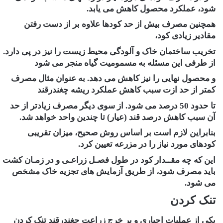
شود، عملکرد محصول کاهش می یابد.
همچنین مصرف بیش از حد کودها علاوه بر از دست رفتن
مقادیر زیادی کود،
تخریب ساختمان خاک و آلودگی محیط زیست را نیز در پی دارد.
از طرفی این مسئله به مسمومیت گیاه منجر می شود
و محصول نهایی را نیز کاهش می دهد. به عنوان مثال مصرف
کمتر از حد ازت سبب کاهش عملکرد ریشه چغندرقند
تا حدود 50 درصد می شود. از سوی دیگر مصرف زیادتر از حد
آن سبب کاهش درصد قند (عیار) تا چندین واحد خواهد شد.
بنابراین لازم است بر اساس روش صحیح، میزان تقریبی
کودهای مورد نیاز را در مزرعه تعیین کرد.
این که چه مقــدار کود در طول فصـل زراعـی و در زمـان کشت
باید مصرف شود، از طریق آزمایش های تجزیه خاک مشخص
می شود.
تنک کردن
یکی از عملیات اجباری و پر خرج زراعت چغندرقند تنک کردن