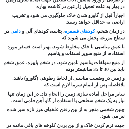
در بهار به علت تعجیل زارعین در کاشت بهاره
اجباراً قبل از گاورو شدن خاک جلوگیری می شود و تخریب
اراضی به حداقل خواهد رسید.
در زمان شخم،
کودهای فسفره
، پتاسه، کودهای آلی و
دامی
در
سطح مزرعه پخش می شوند که
تا عمق مناسبی با خاک مخلوط شوند. بهتر است فسفر مورد
استفاده، از منبع سوپر فسفات و پتاسیم
از منبع سولفات پتاسیم تامین شود. در شخم پاییزه، عمق شخم
باید بین 30 تا 35 سانتیمتر بوده
و زمین در وضعیت مناسبی از لحاظ رطوبتی (گاورو) باشد.
بلافاصله پس از اتمام سرما لازم است که
سایر مراحل آماده سازی زمین را انجام داد. در این زمان تنها
نیاز به یک شخم سطحی با استفاده از گاو آهن قلمی است.
چنین شخمی منجر به از بین رفتن علفهای هرز تازه سبز شده
نیز می شود.
جهت نرم کردن خاک و از بین بردن کلوخه های باقی مانده در