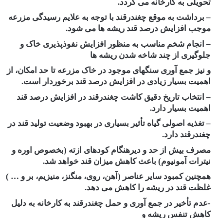
تحویلی به کارخانه می گردد.
– برداشت به موقع چغندرقند با توجه به علایم رسیدگی مزرعه
موجب افزایش درصد قند ریشه ها می شود.
– انجام شخم مناسب به منظور افزایش نفوذپذیری خاک و
جلوگیری از چند شاخه شدن ریشه ها
و نیز جمع آوری سنگهای موجود در خاک مزرعه تا حد امکان، از
اهمیت بسیار زیادی در افزایش درصد قند برخوردار است.
– انتخاب تاریخ دقیق کاشت چغندرقند در افزایش درصد قند
اهمیت بسیار دارد.
– تغذیه اصولی گیاه تأثیر بسیاری در بهبود وضعیت تولید قند در
چغندرقند دارد.
مصرف بیش از حد و دیرهنگام کودهای ازته (بخصوص اوره و
نیترات آمونیوم) باعث کاهش میزان قند خواهد شد.
همچنین کمبود سایر عناصر (آهن، روی، منگنز، منیزیم، بر و … )
غلظت قند در ریشه را کاهش می دهد.
-عدم تأخیر در جمع آوری و حمل چغندرقند به کارخانه به دلیل
کاهش تنفس ریشه و