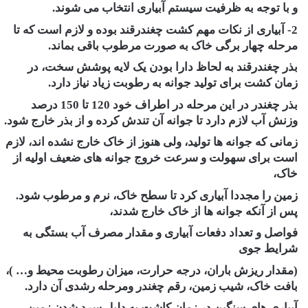
و با توجه به ظرفیت سیستم آبیاری انتخاب می شوند.
2- آبیاری از نکات مهم کشت چغندرقند بوده و لازم است که تا
مرحله چهار برگی خاک به صورت مرطوب باقی بماند.
بذر چغندرقند به لحاظ دارا بودن یک لایه پوشش سخت، در
زمان کشت برای تولید جوانه به رطوبت زیاد نیاز دارد.
بذر چغندر در این مرحله در اطراف خود 120 تا 150 درصد
وزنش آب لازم دارد تا جوانه آن تندش کرده و از بذر خارج شود.
زمانی که جوانه ها تولید، ولی هنوز از خاک خارج نشده اند، لازم
است برای سهولت و سرعت خروج جوانه های ضعیف اولیه از
خاک،
زمین را مجددا آبیاری کرد تا سطح خاک، نرم و مرطوب شود.
پس از آنکه جوانه ها از خاک خارج شدند،
فواصل و تعداد دفعات آبیاری و مقدار مصرف آب بستگی به
شرایط جوی
(مقدار ریزش باران، درجه حرارت، میزان رطوبت محیط و… )،
بافت خاک، شیب زمین، رقم چغندر ومرحله رشدی آن دارد.
آبیاری های سنگین در زمان کاشت به دلیل سرد شدن زمین،