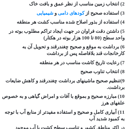
2) ‌انتخاب زمین مناسب از نظر عمق و بافت خاک
3) استفاده صحیح از
کودهای دامی
و
شیمیایی
4) استفاده از بذور اصلاح شده مناسب کشت هر منطقه
5) داشتن دقت فراوان در جهت ایجاد تراکم مطلوب بوته در
واحد سطح (80 تا 100 هزار بوته در هکتار)
6) برداشت به موقع و صحیح چغندرقند و تحویل آن به
کارخانجات قند بلافاصله پس از برداشت
7) رعایت تاریخ کاشت مناسب در هر منطقه
8) انتخاب تناوب صحیح
9)تنظیم صحیح ماشینهای برداشت چغندرقند و کاهش ضایعات
برداشت.
10) مبارزه صحیح و بموقع با آفات و امراض گیاهی و به خصوص
علفهای هرز
11) آبیاری کامل و صحیح و استفاده مفیدتر از منابع آب با توجه
به کمبود شدید آب
در اکثر مناطق کشور و ‌تناسب سطح کشت با آب موجود