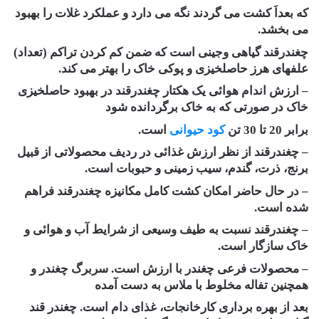
که بعداَ کشت می گردند نگه می دارد و عملکرد غلات را بهبود
می بخشد.
چغندرقند گیاهی وجینی است که ضمن کم کردن تراکم (تعداد)
علفهای هرز حاصلخیزی و پوکی خاک را بهتر می کند.
– ارزش اندام هوائی یک هکتار چغندرقند در بهبود حاصلخیزی
خاک در صورتی که به خاک برگردانده شود
برابر 20 تا 30 تن
کود حیوانی
است.
– چغندرقند از نظر ارزش غذائی در ردیف محصولاتی از قبیل
برنج، ذرت، گندم، سیب زمینی و حبوبات است.
– در حال حاضر امکان کشت کامل مکانیزه چغندرقند فراهم
شده است.
– چغندرقند نسبت به طیف وسیعی از شرایط آب و هوائی و
خاک سازگار است.
– محصولات فرعی چغندر با ارزش است. سربرگ چغندر و
همچنین تفاله مخلوط با ملاس به دست آمده
بعد از بهره برداری کارخانجات، غذای دام است. چغندر قند