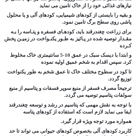
نیازهای غذائی خود را از خاک تامین می نماید
و بقیه را بایستی از کودهای شیمیایی، کودهای آلی و یا محلول
پاشی روی سطح برگ تامین نمود.
برای زراعت چغندرقند باید، کودهـای فسفره و پتـاسه را بـه
مقـدار توصیه شده در پـائیز به طـور یکنـواخت در زمیـن پخش
کـرده
و ابتدا با دیسک سبک در عمق 10-5 سانتیمتری خاک مخلوط
کرد. سپس اقدام به شخم عمیق اولیه نموده
تا کود در سطوح مختلف خاک تا عمق شخم به طور یکنواخت
توزیع گردد.
ترجیحاً ‌مصرف فسفر از منبع سوپر فسفات و پتاسیم از منبع
سولفات پتاسیم توصیه می گردد.
با توجه به نقش مهمی که پتاسیم در رشد و توسعه چغندرقند
ایفا می نماید لازم است که استفاده از کودهای پتاسه
همواره مورد توجه ویژه قرار گیرد.
کاربرد کودهای آلی بخصوص کودهای حیوانی می تواند تا حد