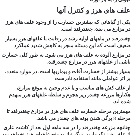
علف های هرز و کنترل آنها
یکی از گیاهانی که بیشترین خسارت را از وجود علف های هرز
در مزارع می بیند، چغندرقند است.
چغندرقند در ماههای اولیه رشد در رقابت با علفهای هرز بسیار
ضعیف است، که این مسئله منجر به کاهش شدید عملکرد
در مزارع آلوده به علف های هرز می شود. به طور کلی خسارت
ناشی از علفهای هرز در مزارع چغندرقند،
بسیار بیشتر از خسارت آفات و بیماریها است. در موارد متعدد،
بر اثر عواملی مانند استفاده نادرست
از علف کش های مناسب و یا عدم وجین به موقع مزارع،
هکتارها مزرعه چغندر زیر هجوم و سلطه علفهای هرز منهدم
شده اند.
مهمترین مرحله خسارت علف های هرز در مزارع چغندرقند تا
مرحله 8 برگی شدن بوته های چغندر می باشد.
چنانچه مزرعه چغندرقند را در سه ماهه اول بعد از کاشت عاری
از علف هرز نگه داریم، دیگر نیاز به دفع علفهای هرز نخواهد بود