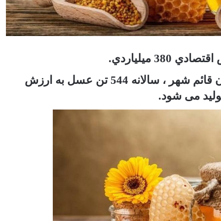
خبرگزاری آریا- مدیرجهاد کشاورزی شهرستان قائم شهر ، سالانه 544 تن عسل به ارزش