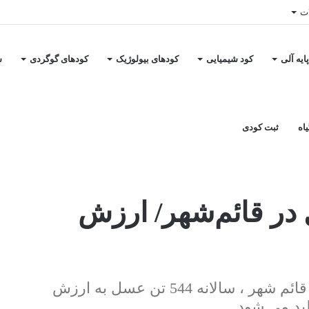
ات
ایه آلی
کود شیمیایی
کودهای بیولوژیک
کودهای گوگردی
س
اه
ثبت کودی
544 تن عسل در قائم‌شهر/ ارزش
خبرگزاری آریا- مدیرجهاد کشاورزی شهرستان قائم شهر ، سالانه 544 تن عسل به ارزش