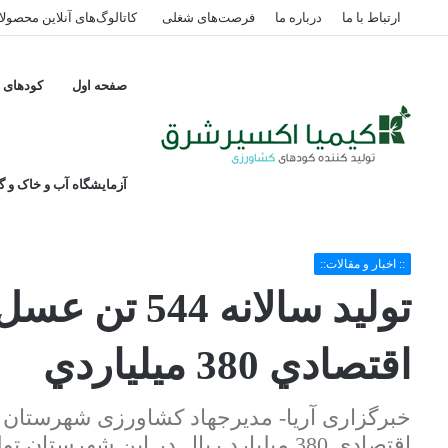
ارتباط با ما
درباره ما
فرصت‌های شغلی
کاتالوگ‌های آنلاین محصول
صفحه اول
کودهای پ
آزمایشگاه آب و خاک و گی
خانه
/
:: اخبار و مقالات::
/
توليد سالانه 544 تن عسل در قائم‌شهر/ ارزش اقتصادي 380 ميلياردي
:: اخبار و مقالات::
توليد سالانه 
اقتصادي 380 ميلياردي
اقتصادی 380 میلیارد ریال در این شهرستان تولید می شود.