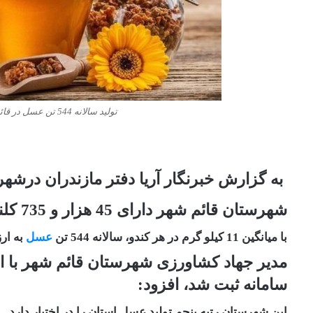
توليد سالانه 544 تن عسل در قائم‌شهر/ ارزش اقتصادي 380 ميلياردي
به گزارش خبرنگار آریا دفتر مازندران درشه
شهرستان قائم شهر دارای 45 هزار و 735 کلنی زنبور عسل است، گفت:
با میانگین 11 کیلو گرم در هر کندو، سالانه 544 تن
عسل
به ارزش اقتصادی 80
مدیر جهاد کشاورزی شهرستان قائم شهر با اشاره
سامانه ثبت شد، افزود:
این شهرستان رتبه پنجم تولید عسل استان را در اختیار دارد.