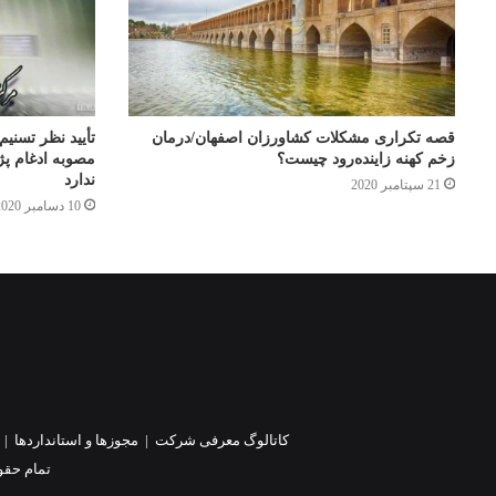
قصه تکراری مشکلات کشاورزان اصفهان/درمان
تأیید نظر تسن
زخم کهنه زاینده‌رود چیست؟
مصوبه ادغام پ
ندارد
21 سپتامبر 2020
10 دسامبر 2020
کاتالوگ معرفی شرکت
|
مجوزها و استانداردها
|
تمام حقو