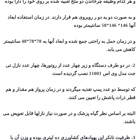
و هر کدام وظیفه چرخاندن دو ملخ تعبیه شده بر روی خود را دارا بوده
و به صورت دو به دو ر روبروی هم قرار دارند. در زمان استفاده ابعاد
آنها 146* 146*58 سانتیمتر بوده
و در زمان حمل به راحتی جمع شده و ابعاد آنها به 78*78*48 سانتیمتر
کاهش می یابد.
2- در دو طرف دستگاه و زیر چهار عدد از روتورها، چهار عدد نازل تی
جت مدل وی اس 11001 نصب گردیده است
که توسط دو عدد پمپ تغذیه میگردند و در زمان پرواز هم مقدار و هم
قطر ذرات پاشش را تعیین می کنند.
البته بر اساس نظر گیاه پزشک و در صورت نیاز نازلها قابل تعویض می
باشند.
3- ظرفیت تانکر این پهپادهای کشاورزی ده لیتری بوده و وزن آن با