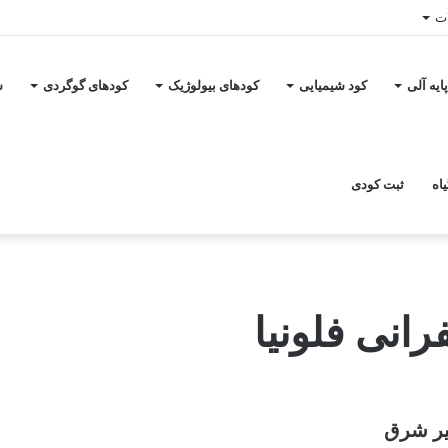
ات
ایه آلی
کود شیمیایی
کودهای بیولوژیک
کودهای گوگردی
س
اه
ثبت کودی
نی فلونیا
یر شرق