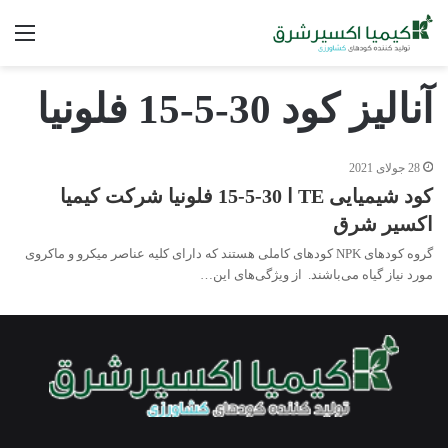
فه
آنالیز کود 30-5-15 فلونیا
28 جولای 2021
کود شیمیایی TE ا 30-5-15 فلونیا شرکت کیمیا
اکسیر شرق
گروه کودهای NPK کودهای کاملی هستند که دارای کلیه عناصر میکرو و ماکروی
مورد نیاز گیاه می‌باشند. از ویژگی‌های این…