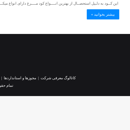
این کــود به دلـیل استحصــال از بهترین انــــواع کود مــــرغ دارای انواع میکـ
بیشتر بخوانید »
کاتالوگ معرفی شرکت
|
مجوزها و استانداردها
|
تمام حقو