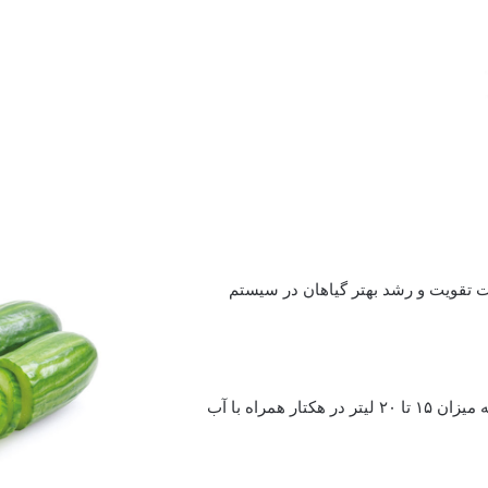
0.5 تا 1 لیتر در هر 1000 متر مربع جهت تقویت و رشد بهتر گیاهان در سیستم
قبل از تورم جوانه ها تا زمان برداشت در 2 تا 3 نوبت در هر مرتبه به میزان ۱۵ تا ۲۰ لیتر در هکتار همراه با آب