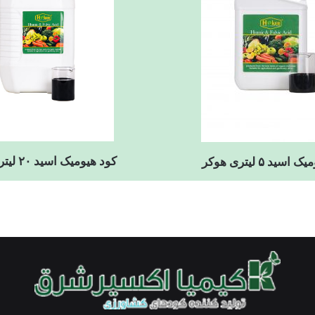
کود هیومیک اسید ۲۰ لیتری هوکر
سید ۵ لیتری هوکر