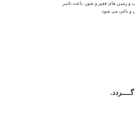
 زمیـن های فقیر و شور، باعث تاثیـر
 و باغی می شود.
ـــردد.