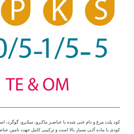
کود پلت مرغ و دام غنی شده با عناصـر ماکـرو، میکـرو، گوگرد، اسی
کودی با ماده آلـی بسیار بالا است و ترکیبی کامل جهت تامین عناصر