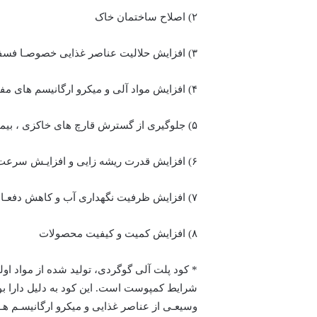
۲) اصلاح ساختمان خاک
۳) افزایش حلالیت عناصر غذایی خصوصـا فسفر، آهن ، روی ، منگنز و مس
۴) افزایش مواد آلی و میکرو ارگانیسم های مفید خاک
۵) جلوگیری از گسترش قارچ های خاکزی ، بیماری ها و علف های هرز
۶) افزایش قدرت ریشه زایی و افزایـش سرعت جوانه زنی
۷) افزایش ظرفیت نگهداری آب و کاهش دفعـات آبیاری
۸) افزایش کمیت و کیفیت محصولات
* کود پلت آلی گوگردی، تولید شده از مواد اولی
شرایط کمپوست است. این کود به دلیل دارا بود
وسیعـی از عناصر غذایی و میکرو ارگانیسـم هـ