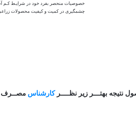
خصوصیات منحصر بفرد خود در شرایـط کـم آب و
چشمگیری در کمیت و کیفیت محصولات زراعی
 نتیجه بهتـــر زیر نظــــر
کارشناس
مصــرف گـ