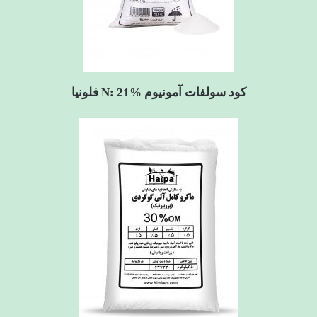
کود سولفات آمونیوم N: 21% فلونیا