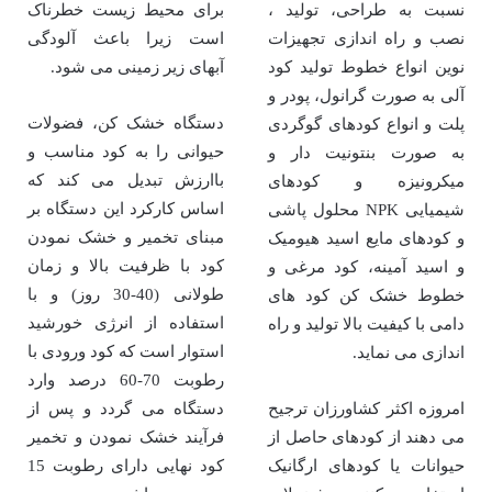
نسبت به طراحی، تولید ،
برای محیط زیست خطرناک
نصب و راه اندازی تجهیزات
است زیرا باعث آلودگی
نوین انواع خطوط تولید کود
آبهای زیر زمینی می شود.
آلی به صورت گرانول، پودر و
دستگاه خشک کن، فضولات
پلت و انواع کودهای گوگردی
حیوانی را به کود مناسب و
به صورت بنتونیت دار و
باارزش تبدیل می کند که
میکرونیزه و کودهای
اساس کارکرد این دستگاه بر
شیمیایی NPK محلول پاشی
مبنای تخمیر و خشک نمودن
و کودهای مایع اسید هیومیک
کود با ظرفیت بالا و زمان
و اسید آمینه، کود مرغی و
طولانی (40-30 روز) و با
خطوط خشک کن کود های
استفاده از انرژی خورشید
دامی با کیفیت بالا تولید و راه
استوار است که کود ورودی با
اندازی می نماید.
رطوبت 70-60 درصد وارد
امروزه اکثر کشاورزان ترجیح
دستگاه می گردد و پس از
می دهند از کودهای حاصل از
فرآیند خشک نمودن و تخمیر
حیوانات یا کودهای ارگانیک
کود نهایی دارای رطوبت 15